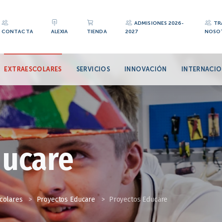
ADMISIONES 2026-
TR
CONTACTA
ALEXIA
TIENDA
2027
NOSO
EXTRAESCOLARES
SERVICIOS
INNOVACIÓN
INTERNACIO
ducare
colares
>
Proyectos Educare
>
Proyectos Educare