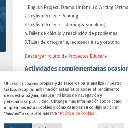
English Project: Drama (Infantil) o Writing (Prim
English Project: Reading
English Project: Listening & Speaking
Taller de cálculo y resolución de problemas
Taller de ortografía, lectoescritura y oratoria
Descargar folleto de Proyectos Educare
Actividades complementarias ocasio
A lo largo de cada curso escolar nuestros alumnos 
Utilizamos cookies propias y de terceros para analizar nuestro
culturales dentro y fuera del centro. Todas ellas 
tráfico, recopilar información estadística sobre el rendimiento
contenidos
que se estén trabajando en cada mo
de nuestra página, analizar hábitos de navegación y
personalizar publicidad. Obtenga más información sobre cómo
trimestre), además de
trabajar los valores
que se
empleamos estas cookies y cómo cambiar su configuración en
fomentando la convivencia y amistad entre todo
"Ajustes" o consulte nuestra
“Política de cookies”.
educativa.