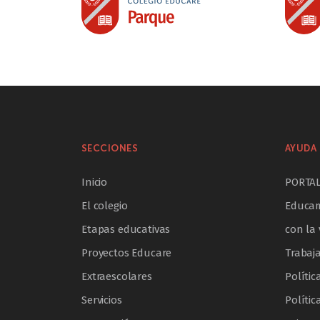
SECCIONES
AYUDA 
Inicio
PORTA
El colegio
Educam
Etapas educativas
con la 
Proyectos Educare
Trabaj
Extraescolares
Polític
Servicios
Polític