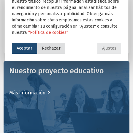
nuestro tráfico, recopilar información estadística sobre
a la portabilidad de los datos.
el rendimiento de nuestra página, analizar hábitos de
Para más información visite nuestra
Política de
navegación y personalizar publicidad. Obtenga más
Privacidad
.
información sobre cómo empleamos estas cookies y
cómo cambiar su configuración en "Ajustes" o consulte
nuestra
“Política de cookies”.
Aceptar
Rechazar
Ajustes
Nuestro proyecto educativo
Más información