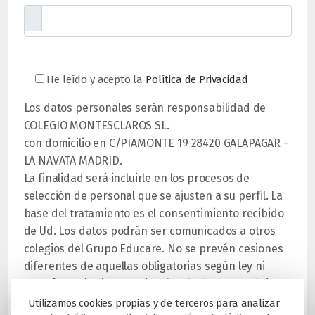
He leído y acepto la
Política de Privacidad
Los datos personales serán responsabilidad de
COLEGIO MONTESCLAROS SL.
con domicilio en C/PIAMONTE 19 28420 GALAPAGAR -
LA NAVATA MADRID.
La finalidad será incluirle en los procesos de
selección de personal que se ajusten a su perfil. La
base del tratamiento es el consentimiento recibido
de Ud. Los datos podrán ser comunicados a otros
colegios del Grupo Educare. No se prevén cesiones
diferentes de aquellas obligatorias según ley ni
transferencias internacionales de datos. Tendrá
derecho a acceder, rectificar, cancelar, oponerse, y
Utilizamos cookies propias y de terceros para analizar