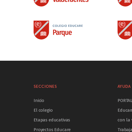
SECCIONES
AYUDA 
Inicio
PORTA
El colegio
Educam
Etapas educativas
con la 
Proyectos Educare
Trabaj