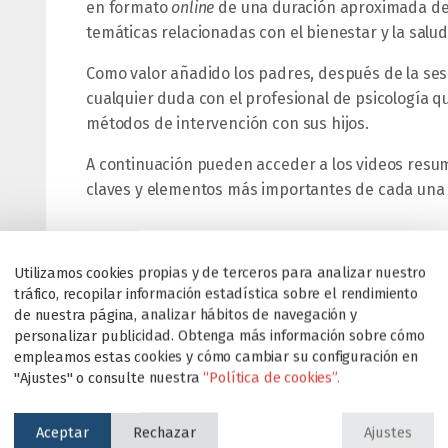
en formato
online
de una duración aproximada de 
temáticas relacionadas con el bienestar y la salu
Como valor añadido los padres, después de la ses
cualquier duda con el profesional de psicología q
métodos de intervención con sus hijos.
A continuación pueden acceder a los videos resum
claves y elementos más importantes de cada una 
CURSO 2025-2026
Utilizamos cookies propias y de terceros para analizar nuestro
tráfico, recopilar información estadística sobre el rendimiento
CURSO 2024-2025
de nuestra página, analizar hábitos de navegación y
personalizar publicidad. Obtenga más información sobre cómo
CURSO 2023-2024
empleamos estas cookies y cómo cambiar su configuración en
"Ajustes" o consulte nuestra
“Política de cookies”.
CURSO 2022-2023
Aceptar
Rechazar
Ajustes