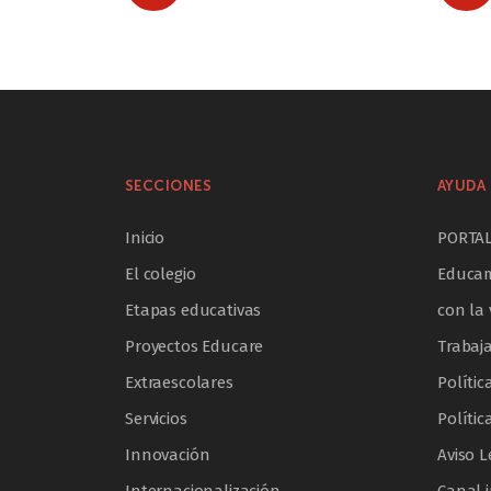
SECCIONES
AYUDA 
Inicio
PORTA
El colegio
Educam
Etapas educativas
con la 
Proyectos Educare
Trabaj
Extraescolares
Polític
Servicios
Polític
Innovación
Aviso L