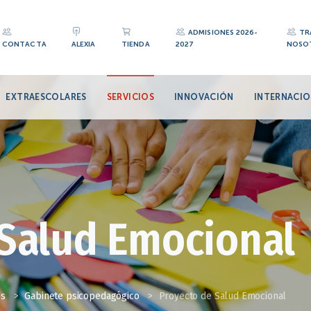
ADMISIONES 2026-
TR
CONTACTA
ALEXIA
TIENDA
2027
NOSO
EXTRAESCOLARES
SERVICIOS
INNOVACIÓN
INTERNACIO
 Salud Emocional
os
>
Gabinete psicopedagógico
>
Proyecto de Salud Emocional