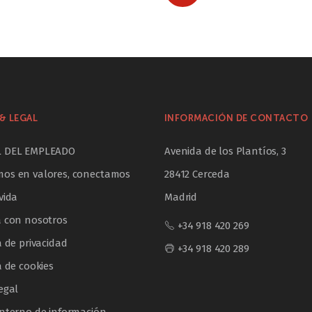
& LEGAL
INFORMACIÓN DE CONTACTO
L DEL EMPLEADO
Avenida de los Plantíos, 3
os en valores, conectamos
28412 Cerceda
vida
Madrid
a con nosotros
+34 918 420 269
a de privacidad
+34 918 420 289
a de cookies
egal