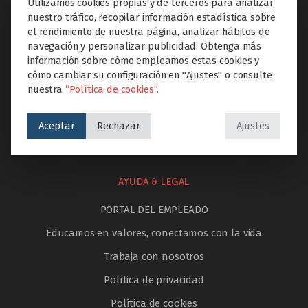
Utilizamos cookies propias y de terceros para analizar
Etapas educativas
nuestro tráfico, recopilar información estadística sobre
Proyectos Educare
el rendimiento de nuestra página, analizar hábitos de
navegación y personalizar publicidad. Obtenga más
Extraescolares
información sobre cómo empleamos estas cookies y
Servicios
cómo cambiar su configuración en "Ajustes" o consulte
nuestra
“Política de cookies”.
Innovación
Internacionalización
Aceptar
Rechazar
Ajustes
Noticias
AYUDA & LEGAL
PORTAL DEL EMPLEADO
Educamos en valores, conectamos con la vida
Trabaja con nosotros
Política de privacidad
Política de cookies