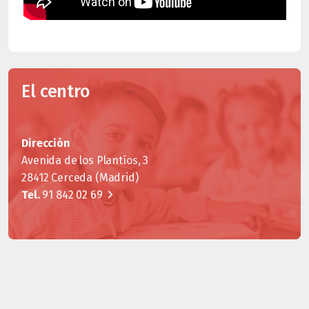
El centro
Dirección
Avenida de los Plantíos, 3
28412 Cerceda (Madrid)
Tel.
91 842 02 69