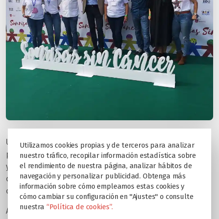
Un evento en el que los alumnos de los colegios Educare
Utilizamos cookies propias y de terceros para analizar
pudieron recoger los premios a la etiqueta más solidaria,
nuestro tráfico, recopilar información estadística sobre
el rendimiento de nuestra página, analizar hábitos de
y que contó con la actuación especial en directo de la
navegación y personalizar publicidad. Obtenga más
compositora y cantante,
Rocío Caamaño,
y el
información sobre cómo empleamos estas cookies y
compositor,
Juan Antonio Simarro
.
cómo cambiar su configuración en "Ajustes" o consulte
nuestra
“Política de cookies”.
Almazaras “La Subbética”, realizó también la entrega de