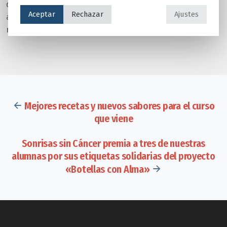
dos olivos a la asociación, “Sonrisas sin cáncer”, que donó,
Aceptar
Rechazar
Ajustes
a su vez al Zoo de Madrid en agradecimiento y como
recuerdo de este acto.
Mejores recetas y nuevos sabores para el curso
que viene
Sonrisas sin Cáncer premia a tres de nuestras
alumnas por sus etiquetas solidarias del proyecto
«Botellas con Alma»